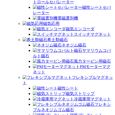
トロールセパレーター
磁性シートセパ
レーター
電磁選別機
磁気応用
磁気エンコーダ
スイッチマグネット
希土類磁石
ネオジム磁石
サマリウムコバ
ルト磁石
風力タービン用磁石
PMモーターマグ
ネット
フレキシブルマグネッ
ト
磁性シート
磁気ストリップ
冷蔵庫用マグネット
フレキシ
ブルネオジムゴム磁石