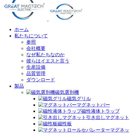
ホーム
私たちについて
参照
会社概要
なぜ私たちなのか
彼らはイエスと言う
生産設備
品質管理
ダウンロード
製品
磁気選別機
磁気グリル
マグネットバー
磁性液体トラップ
引き出しマグネット
磁性板
マグネッ