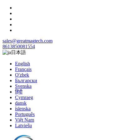
sales@greatmagtech.com
8613850081554
日本語
English
Français
O'zbek
Български
Svenska
हिंदी
Cymraeg
dansk
íslenska
Português
Việt Nam
Latviešu