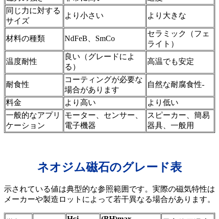
同じ力に対する
より小さい
より大きな
サイズ
セラミック（フェ
材料の種類
NdFeB、SmCo
ライト）
良い（グレードによ
温度耐性
高温でも安定
る）
コーティングが必要な
耐食性
自然な耐腐食性-
場合があります
料金
より高い
より低い
一般的なアプリ
モーター、センサー、
スピーカー、簡易
ケーション
電子機器
器具、一般用
ネオジム磁石のグレード表
示されている値は典型的な参照範囲です。実際の磁気特性は
メーカーや製造ロットによって若干異なる場合があります。
Hcj
(BH)max