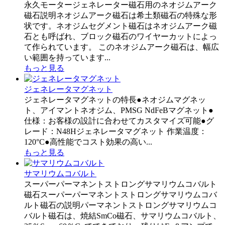
永久モータージェネレーター磁石用のネオジムアーク
磁石説明ネオジムアーク磁石は希土類磁石の特殊な形
状です。ネオジムセグメント磁石はネオジムアーク磁
石とも呼ばれ、ブロック磁石のワイヤーカットによっ
て作られています。 このネオジムアーク磁石は、幅広
い範囲を持っています...
もっと見る
ジェネレータマグネット
ジェネレータマグネットの特長●ネオジムマグネッ
ト、アイマントネオジム、PMSG NdFeBマグネット●
仕様：お客様の設計に合わせてカスタマイズ可能●グ
レード：N48Hジェネレータマグネット 作業温度：
120°C●高性能でコスト効果の高い...
もっと見る
サマリウムコバルト
スーパーパーマネントストロングサマリウムコバルト
磁石スーパーパーマネントストロングサマリウムコバ
ルト磁石の説明パーマネントストロングサマリウムコ
バルト磁石は、焼結SmCo磁石、サマリウムコバルト、