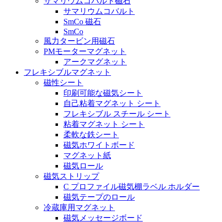
サマリウムコバルト磁石
サマリウムコバルト
SmCo 磁石
SmCo
風力タービン用磁石
PMモーターマグネット
アークマグネット
フレキシブルマグネット
磁性シート
印刷可能な磁気シート
自己粘着マグネット シート
フレキシブル スチール シート
粘着マグネット シート
柔軟な鉄シート
磁気ホワイトボード
マグネット紙
磁気ロール
磁気ストリップ
C プロファイル磁気棚ラベル ホルダー
磁気テープのロール
冷蔵庫用マグネット
磁気メッセージボード