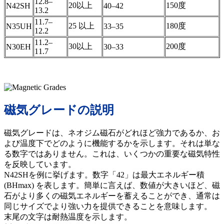
12.8–
20以上
150度
N42SH
40–42
13.2
11.7–
25 以上
180度
N35UH
33–35
12.2
11.2–
30以上
200度
N30EH
30–33
11.7
磁気グレードの説明
磁気グレードは、ネオジム磁石がどれほど強力であるか、お
よび温度下でどのように機能するかを示します。それは単な
る数字ではありません。これは、いくつかの重要な磁気特性
を反映しています。
N42SHを例に挙げます。数字「42」は最大エネルギー積
(BHmax) を表します。簡単に言えば、数値が大きいほど、磁
石がより多くの磁気エネルギーを蓄えることができ、通常は
同じサイズでより強い力を提供できることを意味します。
末尾の文字は耐熱温度を示します。