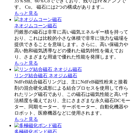
35％Sm、60％Coでできており、残りはFe &アンプで
す。 Cu。 磁石には2つの構成があります...
もっと見る
ネオジムコーン磁石
円錐形の磁石は非常に高い磁気エネルギー積を持って
おり、これは比較的小さな体積で非常に強力な磁場を
提供できることを意味します。さらに、高い保磁力や
高い飽和磁気誘導などの優れた磁気特性を備えてお
り、さまざまな用途で優れた性能を発揮します。
もっと見る
リング結合磁石 ネオジム磁石
NdFeB結合磁石リングは、主にNdFeB磁性粉末と接着
剤の混合硬化成形による結合プロセスを使用して作ら
れたリング磁石であり、この磁石は磁気性能と高い寸
法精度を備えており、主にさまざまな永久磁石DCモー
ター、同期モーター、サーボモーター、自動化機器や
ロボット、医療機器などに使用されます。
もっと見る
多極磁化ボンド磁石